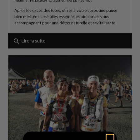
Publié le : 14/12/2024 | Catégories :
Nos plantes
,
Tout
Après les excès des fêtes, offrez à votre corps une pause
bien méritée ! Les huiles essentielles bio corses vous
accompagnent pour une détox naturelle et revitalisante.
search
Lire la suite