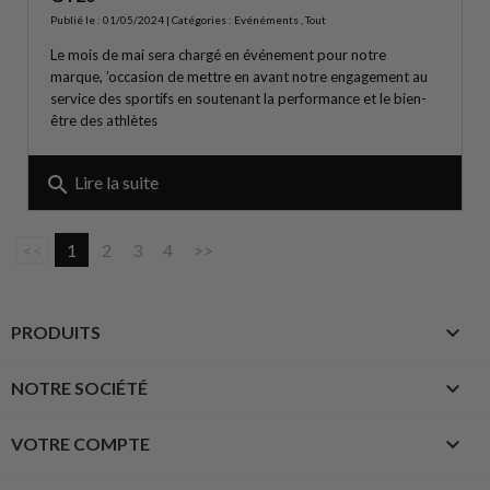
Publié le : 01/05/2024 | Catégories :
Evénéments
,
Tout
Le mois de mai sera chargé en événement pour notre
marque, ’occasion de mettre en avant notre engagement au
service des sportifs en soutenant la performance et le bien-
être des athlètes
search
Lire la suite
<<
1
2
3
4
>>

PRODUITS

NOTRE SOCIÉTÉ

VOTRE COMPTE