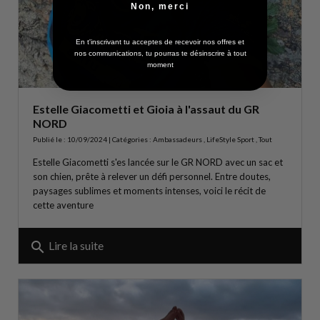
Non, merci
En t'inscrivant tu acceptes de recevoir nos offres et
nos communications, tu pourras te désinscrire à tout
moment
Estelle Giacometti et Gioia à l'assaut du GR
NORD
Publié le : 10/09/2024 | Catégories :
Ambassadeurs
,
LifeStyle Sport
,
Tout
Estelle Giacometti s'es lancée sur le GR NORD avec un sac et
son chien, prête à relever un défi personnel. Entre doutes,
paysages sublimes et moments intenses, voici le récit de
cette aventure
search
Lire la suite