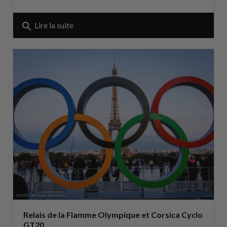
search
Lire la suite
Relais de la Flamme Olympique et Corsica Cyclo
GT20