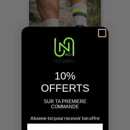
10%
Chaussettes De Sport...
19,90 €
OFFERTS
SUR TA PREMIERE
COMMANDE
Abonne-toi pour recevoir ton offre