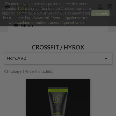
En poursuivant votre navigation sur ce site, vous
shopping_cart


acceptez l’utilisation et l'écriture de Cookies sur votre
appareil connecté. Pour en savoir plus et paramétrer
J'accepte
les traceurs:
http://www.cnil.fr/vos-obligations/sites-
web-cookies-et-autres-traceurs/que-dit-la-loi/
Menu
CROSSFIT / HYROX
Nom, A à Z

Affichage 1-8 de 8 article(s)