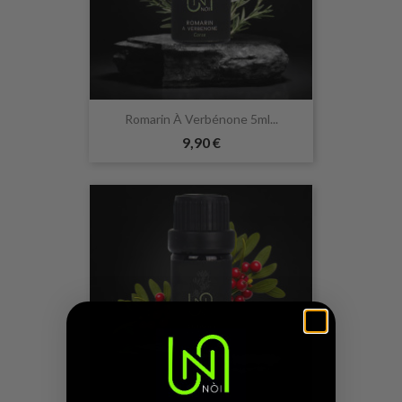
Romarin À Verbénone 5ml...
9,90 €