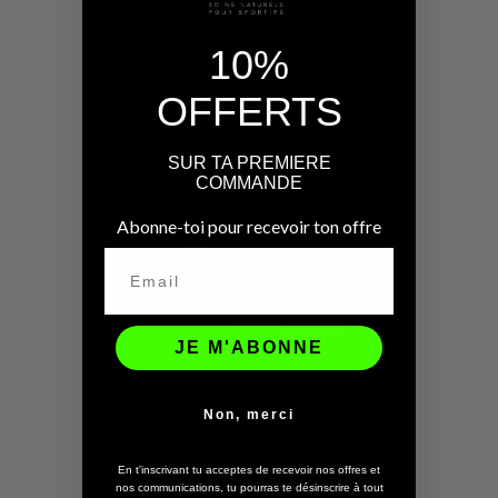
Lentisque 5ml Huile...
10%
22,00 €
OFFERTS
SUR TA PREMIERE
COMMANDE
Abonne-toi pour recevoir ton offre
JE M'ABONNE
Immortelle De Corse - Huile...
Non, merci
16,00 €
En t'inscrivant tu acceptes de recevoir nos offres et
nos communications, tu pourras te désinscrire à tout