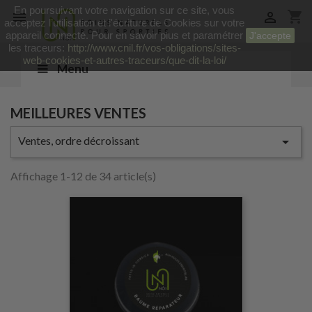
En poursuivant votre navigation sur ce site, vous
shopping_cart


acceptez l’utilisation et l'écriture de Cookies sur votre
appareil connecté. Pour en savoir plus et paramétrer
J'accepte
les traceurs:
http://www.cnil.fr/vos-obligations/sites-
web-cookies-et-autres-traceurs/que-dit-la-loi/
Menu
MEILLEURES VENTES
Ventes, ordre décroissant

Affichage 1-12 de 34 article(s)