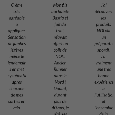
Crème
Mon fils
J'ai
très
qui habite
découvert
agréable
Bastia et
les
à
fait du
produits
appliquer.
trail,
NOI via
Sensation
m'avait
un
de jambes
offert un
préparateu
légères
colis de
sportif.
même le
NOI..
J'ai
lendemain.
Ancien
vraiment
J'en met
Runner
une très
systématiquement
dans le
bonne
après
Nord (
expérience
chacune
Douai),
à
de mes
durant
l'utilisation
sorties en
plus de
et
vélo.
40 ans, je
l'ensemble
n'ai pas
de la