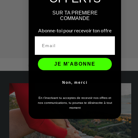
SUR TA PREMIERE
COMMANDE
Abonne-toi pour recevoir ton offre
Patrick
Montet
# DEVENEZ IMMORTELS
JE M'ABONNE
Non, merci
En t'inscrivant tu acceptes de recevoir nos offres et
nos communications, tu pourras te désinscrire à tout
moment