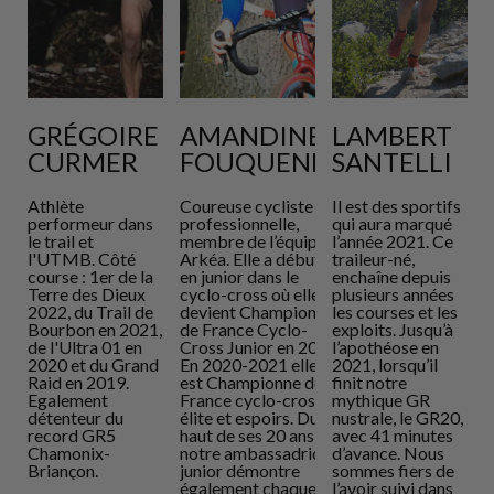
GRÉGOIRE
AMANDINE
LAMBERT
TTI
CURMER
FOUQUENET
SANTELLI
au
Athlète
Coureuse cycliste
Il est des sportifs
S
elle
performeur dans
professionnelle,
qui aura marqué
é
la
le trail et
membre de l’équipe
l’année 2021. Ce
d
 le
l'UTMB. Côté
Arkéa. Elle a débuté
traileur-né,
t
uvre
course : 1er de la
en junior dans le
enchaîne depuis
s
,
Terre des Dieux
cyclo-cross où elle
plusieurs années
2
sa
2022, du Trail de
devient Championne
les courses et les
R
tive.
Bourbon en 2021,
de France Cyclo-
exploits. Jusqu’à
1
éfi a
de l'Ultra 01 en
Cross Junior en 2019.
l’apothéose en
T
 ultra
2020 et du Grand
En 2020-2021 elle
2021, lorsqu’il
e
2. En
Raid en 2019.
est Championne de
finit notre
u
eux
Egalement
France cyclo-cross
mythique GR
à
'UTC
détenteur du
élite et espoirs. Du
nustrale, le GR20,
p
m) et
record GR5
haut de ses 20 ans,
avec 41 minutes
d
 Fous
Chamonix-
notre ambassadrice
d’avance. Nous
d
Briançon.
junior démontre
sommes fiers de
g
également chaque
l’avoir suivi dans
r