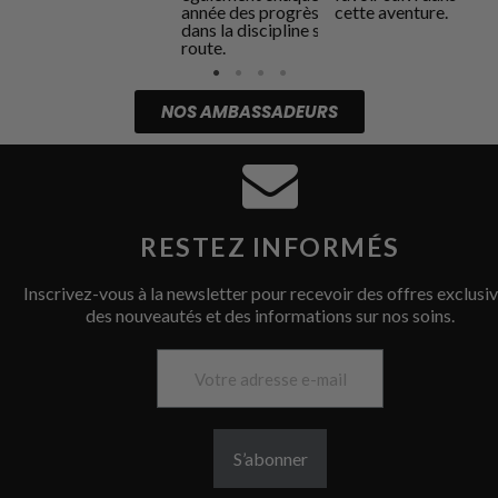
année des progrès
cette aventure.
n
dans la discipline sur
route.
NOS AMBASSADEURS
RESTEZ INFORMÉS
Inscrivez-vous à la newsletter pour recevoir des offres exclusiv
des nouveautés et des informations sur nos soins.
S’abonner