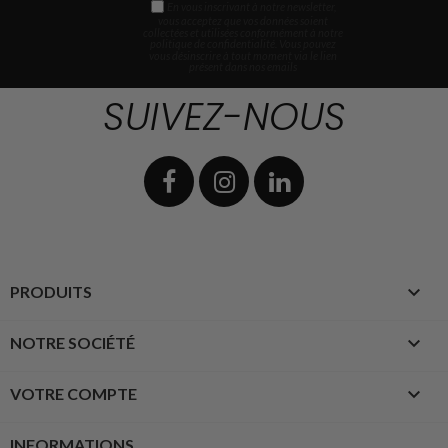
En vous inscrivant à notre newsletter,
vous acceptez que vos données soient
collectées et utilisées conformément à notre
politique de confidentialité. Vous pouvez
vous désinscrire à tout moment via le lien
présent dans nos emails
SUIVEZ-NOUS

PRODUITS

NOTRE SOCIÉTÉ

VOTRE COMPTE
INFORMATIONS