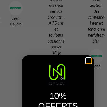
été décu
gestion
par vos
des
produits...
commande/l
Jean
A 75 ans
internet
Gaudio
et
fonctionne
toujours
parfaiteme
passionné
bien.
par les
HE, je
cours
encore et
Lionel
apprécie
maintenant
votre
huile de
10%
massage...
Vive
OFFERTS
l'authenticité!...