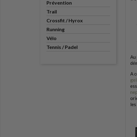
Prévention
Trail
Crossfit / Hyrox
Running
Vélo
Tennis / Padel
Au 
dém
A c
gel
ess
nep
ori
les