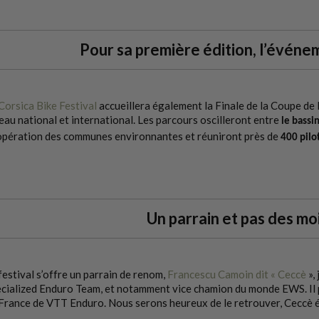
Pour sa première édition, l’événem
Corsica Bike Festival
accueillera également la Finale de la Coupe de
eau national et international. Les parcours oscilleront entre
le bassin
pération des communes environnantes et réuniront près de
400 pilo
Un parrain et pas des mo
festival s’offre un parrain de renom,
Francescu Camoin dit « Ceccè
»,
cialized Enduro Team, et notamment vice chamion du monde EWS. Il p
France de VTT Enduro. Nous serons heureux de le retrouver, Ceccè ét