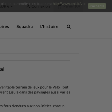
r plus et paramétrer les traceurs:
http://www.cnil.fr/vos-
shopping_cart


Panier
(0)
EUR €
Connexion
J'accepte
oires
Squadra
L'histoire
al
véritable terrain de jeux pour le Vélo Tout
vrent Lisula dans des paysages aussi variés
es fous d’enduro aux non-initiés, chacun