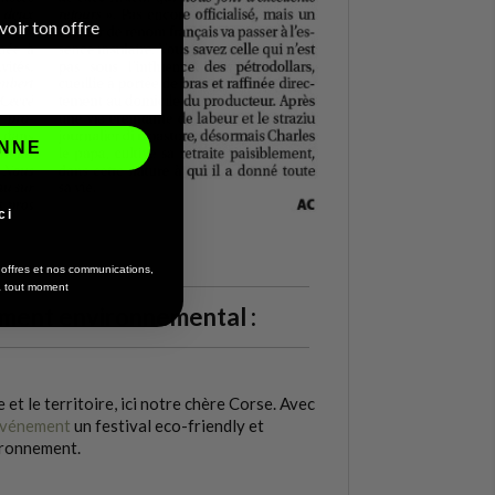
oir ton offre
ONNE
ci
s offres et nos communications,
 à tout moment
ement environnemental :
et le territoire, ici notre chère Corse. Avec
vénement
un festival eco-friendly et
vironnement.