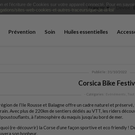
ion et l'écriture de Cookies sur votre appareil connecté. Pour en savoi

Français
Devise :
igations/sites-web-cookies-et-autres-traceurs/que-dit-la-loi/
Prévention
Soin
Huiles essentielles
Access
Publié le : 31/10/2022
Corsica Bike Festiv
- Catégories :
Evénéments
,
Tout
région de l’Ile Rousse et Balagne offre un cadre naturel et préservé, 
rain. Avec plus de 220km de sentiers dédiés au VTT, les riders décou
époustouflants, à l'atmosphère du maquis jusqu'au bord de mer.
quoi (re-découvrir) la Corse d’une façon sportive et eco friendly ! D
uvera son bonheur.