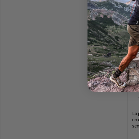
La 
un 
sen