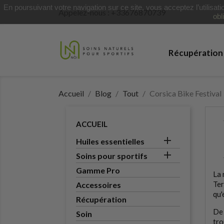
En poursuivant votre navigation sur ce site, vous acceptez l’utilisat
Appelez-nous :
+33676870739
obl
Récupération
Accueil
Blog
Tout
Corsica Bike Festival
ACCUEIL

Huiles essentielles

Soins pour sportifs
Gamme Pro
La 
Ter
Accessoires
qu'
Récupération
De 
Soin
tro