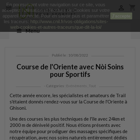
En poursuivant votre navigation sur ce site, vous
shopping_cart


acceptez l’utilisation et l'écriture de Cookies sur votre
appareil connecté. Pour en savoir plus et paramétrer
J'accepte
les traceurs:
http://www.cnil.fr/vos-obligations/sites-
web-cookies-et-autres-traceurs/que-dit-la-loi/
Menu
Publié le : 10/08/2022
Course de l'Oriente avec Nòi Soins
pour Sportifs
- Catégories :
Evénéments
,
Tout
Cette année encore, les spécialistes et amateurs de Trail
s'étaient donnés rendez-vous sur la Course de l'Oriente à
Ghisoni.
Une des courses les plus techniques de l'île avec 24km et
2000 m de dénivelé positif. Nous étions présents avec
notre équipe pour prodiguer des massages spécifiques de
récupération, avec nos soins naturels entièrement dédiés