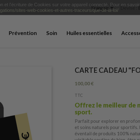
ion et l'écriture de Cookies sur votre appareil connecté. Pour en savoi

Français
Devise :
igations/sites-web-cookies-et-autres-traceurs/que-dit-la-loi/
Prévention
Soin
Huiles essentielles
Access
CARTE CADEAU "F
100,00 €
TTC
Offrez le meilleur de 
sport.
Parfait pour explorer en profon
et soins naturels pour sportifs.
éventail de produits 100% natur
véritable routine de bien-être 