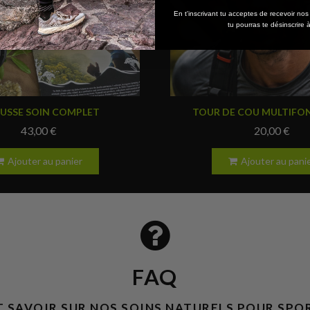
En t'inscrivant tu acceptes de recevoir no
tu pourras te désinscrire
Aperçu rapide
Aperçu rapide
OUSSE SOIN COMPLET
TOUR DE COU MULTIFO
43,00 €
20,00 €
Ajouter au panier
Ajouter au pani
FAQ
 SAVOIR SUR NOS SOINS NATURELS POUR SPO