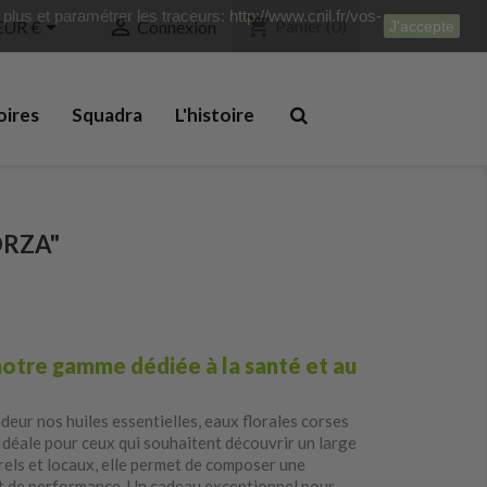
r plus et paramétrer les traceurs:
http://www.cnil.fr/vos-
shopping_cart


Panier
(0)
EUR €
Connexion
J'accepte
oires
Squadra
L'histoire
ORZA"
notre gamme dédiée à la santé et au
deur nos huiles essentielles, eaux florales corses
 Idéale pour ceux qui souhaitent découvrir un large
els et locaux, elle permet de composer une
et de performance. Un cadeau exceptionnel pour