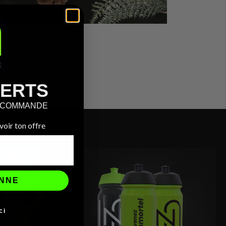
FERTS
E COMMANDE
OIN
oir ton offre
ONNE
ci