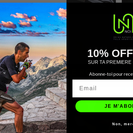
10% OF
SUR TA PREMIER
MPLÉTEZ VOTRE ROUTINE S
Abonne-toi pour recev
JE M'AB
Non, mer