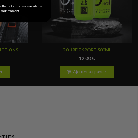
s offres et nos communications,
 à tout moment
Aperçu rapide
NCTIONS
GOURDE SPORT 500ML
12,00 €
er
Ajouter au panier
RTIFS