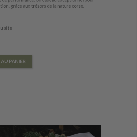
ration, grâce aux trésors de la nature corse.
u site
 AU PANIER