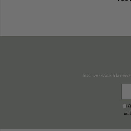
Inscrivez-vous à la news
E
util