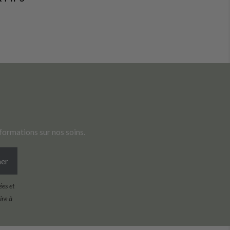
formations sur nos soins.
ner
ées et
ire à