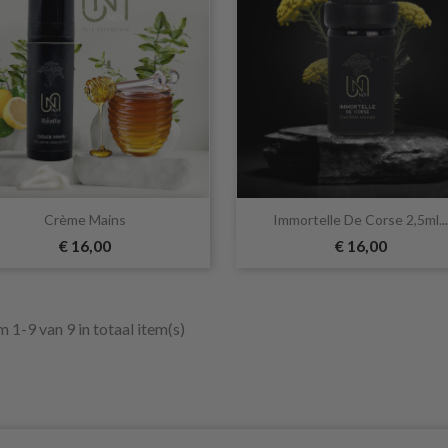


Snel bekijken
Snel bekijken
Crème Mains
Immortelle De Corse 2,5ml...
€ 16,00
€ 16,00
m 1-9 van 9 in totaal item(s)