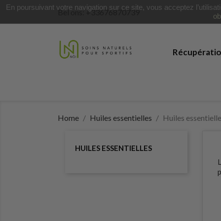
En poursuivant votre navigation sur ce site, vous acceptez l’utilisa
Bel ons:
+33676870739
ob
Récupérati
Home
Huiles essentielles
Huiles essentiell
HUILES ESSENTIELLES
L