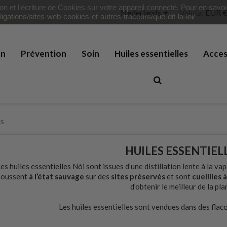
tion et l'écriture de Cookies sur votre appareil connecté. Pour en savo

Nederlands
Valuta:
EUR 
ligations/sites-web-cookies-et-autres-traceurs/que-dit-la-loi/
on
Prévention
Soin
Huiles essentielles
Acces
es
HUILES ESSENTIEL
es huiles essentielles Nòi sont issues d’une distillation lente à la v
poussent
à l’état sauvage
sur des
sites préservés
et sont
cueillies à
d’obtenir le meilleur de la pla
Les huiles essentielles sont vendues dans des fla