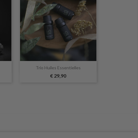

Snel bekijken
Trio Huiles Essentielles
€ 29,90