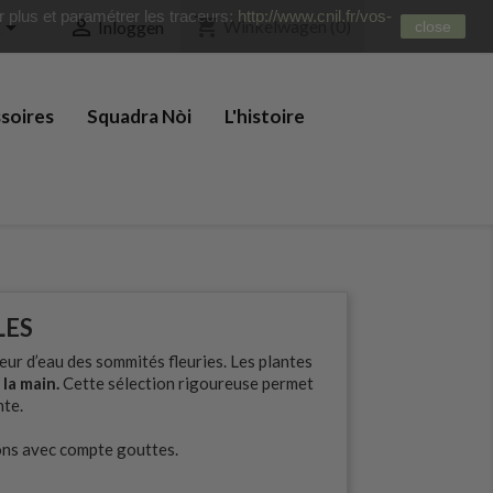
ir plus et paramétrer les traceurs:
http://www.cnil.fr/vos-
shopping_cart


Winkelwagen
(0)
€
Inloggen
close
soires
Squadra Nòi
L'histoire
LES
apeur d’eau des sommités fleuries. Les plantes
 la main.
Cette sélection rigoureuse permet
nte.
cons avec compte gouttes.