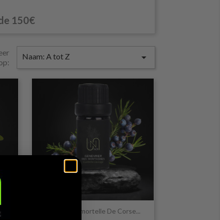
 de 150€
eer
Naam: A tot Z

op:

Snel bekijken
..
Copy Of Immortelle De Corse...