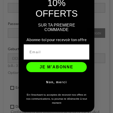
10%
OFFERTS
Passwort
SUR TA PREMIERE
COMMANDE
ZEIGEN
Abonne-toi pour recevoir ton offre
Geburtstag
(z.B.: 31.05.1970)
JE M'ABONNE
Optional
Non, merci
Erhalten Sie Angebote von unseren Partnern
En t'inscrivant tu acceptes de recevoir nos offres et
nos communications, tu pourras te désinscrire à tout
moment
Datenschutzhinweis für den Kundenbereich
Conformément aux dispositions de la loi N°78-17 du 6