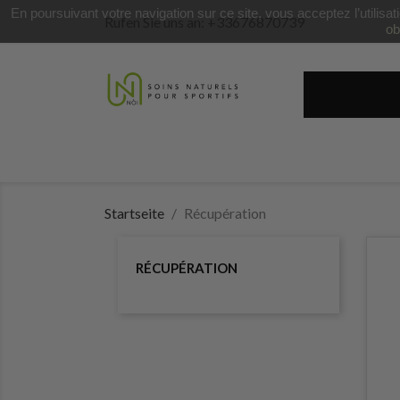
En poursuivant votre navigation sur ce site, vous acceptez l’utilisa
Rufen Sie uns an:
+33676870739
ob
Récupérati
Startseite
Récupération
RÉCUPÉRATION