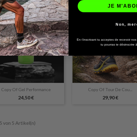
JE M'AB
Non, mer
En t'inscrivant tu acceptes de recevoir no
tu pourras te désinscrire


Vorschau
Vorschau
Copy Of Gel Performance
Copy Of Tour De Cou...
24,50 €
29,90 €
 5 von 5 Artikel(n)