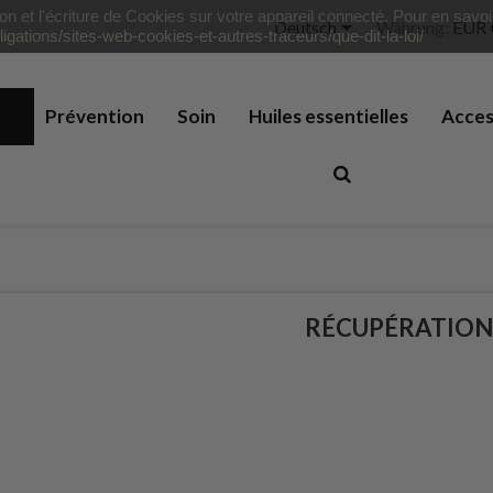
tion et l'écriture de Cookies sur votre appareil connecté. Pour en savo

Deutsch
Währung:
EUR 
ligations/sites-web-cookies-et-autres-traceurs/que-dit-la-loi/
on
Prévention
Soin
Huiles essentielles
Acces
RÉCUPÉRATIO