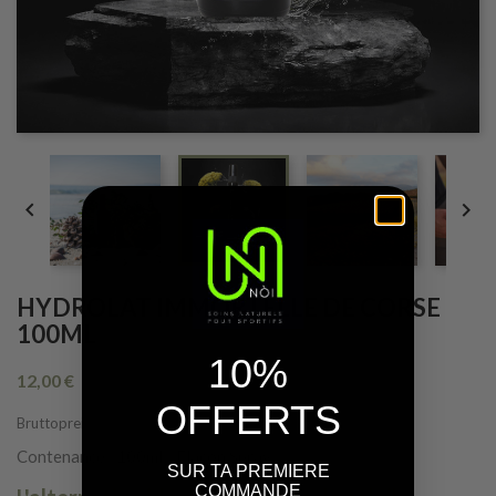


HYDROLAT IMMORTELLE DE CORSE
100ML
10%
12,00 €
OFFERTS
Bruttopreis
Contenance : 100ml / Flacon Spray
SUR TA PREMIERE
COMMANDE