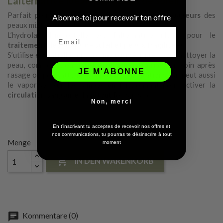
L'alternative idéale aux coups de soleil
Parfait pour
réguler l’acné
ou
atténuer les rougeurs
des
Abonne-toi pour recevoir ton offre
peaux mixtes à problèmes.
L’hydrolat d’immortelle est l’alternative idéale pour le
traitement des coups de soleil et peaux fragilisées.
S’utilise essentiellement comme
cosmétique
: pour nettoyer la
peau, comme lotion anti-fatigue ou anticernes, en soin après
JE M'ABONNE
rasage ou pour atténuer rougeurs et irritations. On peut aussi
le vaporiser sur les jambes en frictionnant pour activer la
circulation sanguine
dans tout l’organisme.
Non, merci
En t'inscrivant tu acceptes de recevoir nos offres et
nos communications, tu pourras te désinscrire à tout
Menge
moment

IN DEN WARENKORB
Kommentare (0)