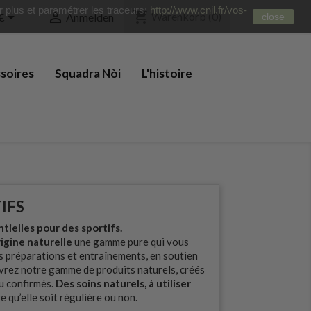
ir plus et paramétrer les traceurs:
http://www.cnil.fr/vos-
shopping_cart


Warenkorb
(0)
€
Anmelden
close
soires
Squadra Nòi
L'histoire
IFS
tielles pour des sportifs.
igine naturelle
une gamme pure qui vous
es préparations et entraînements, en soutien
uvrez notre gamme de produits naturels, créés
u confirmés.
Des soins naturels, à utiliser
e qu’elle soit régulière ou non.