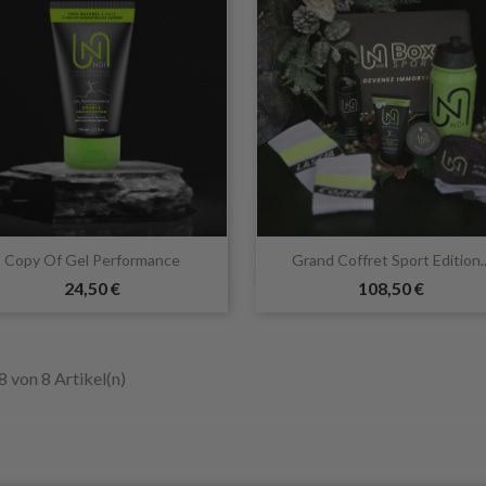


Vorschau
Vorschau
Copy Of Gel Performance
Grand Coffret Sport Edition..
24,50 €
108,50 €
 8 von 8 Artikel(n)