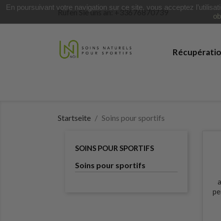
En poursuivant votre navigation sur ce site, vous acceptez l’utilisa
Rufen Sie uns an:
+33676870739
ob
Récupérati
Startseite
Soins pour sportifs
SOINS POUR SPORTIFS
Soins pour sportifs
pe