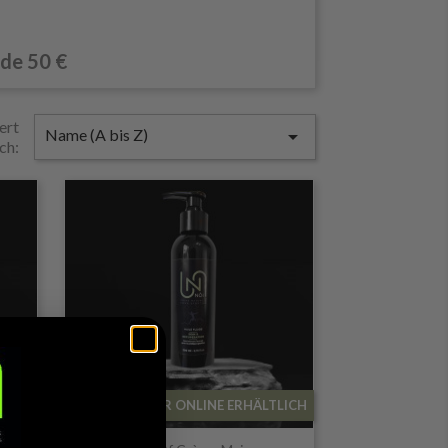
 de 50 €
ert
Name (A bis Z)

ch:
LICH
NUR ONLINE ERHÄLTLICH
Vorschau