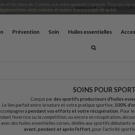
tion et l'écriture de Cookies sur votre appareil connecté. Pour en savo

Deutsch
Währung:
EUR 
ligations/sites-web-cookies-et-autres-traceurs/que-dit-la-loi/
on
Prévention
Soin
Huiles essentielles
Acces
SOINS POUR SPORT
Conçus par
des sportifs producteurs d’huiles essen
Le lien parfait entre la nature et votre pratique sportive,
100% d’or
accompagnera
pendant vos efforts et votre récupération
. Pour l
ndant l’exercice ou la compétition, ou encore en récupération, déco
avec des huiles essentielles corses, dédiée aux sportifs débutants o
avant, pendant et après l’effort,
pour l’activité sportiv